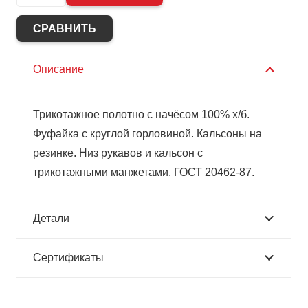
Бельё
нательное
СРАВНИТЬ
трикотажное
с
Описание
начёсом
(зима),оливковые
Трикотажное полотно с начёсом 100% х/б.
тона,пл.250
Фуфайка с круглой горловиной. Кальсоны на
г/
резинке. Низ рукавов и кальсон с
кв.м
трикотажными манжетами. ГОСТ 20462-87.
Россия,
ГОСТ
Детали
Сертификаты