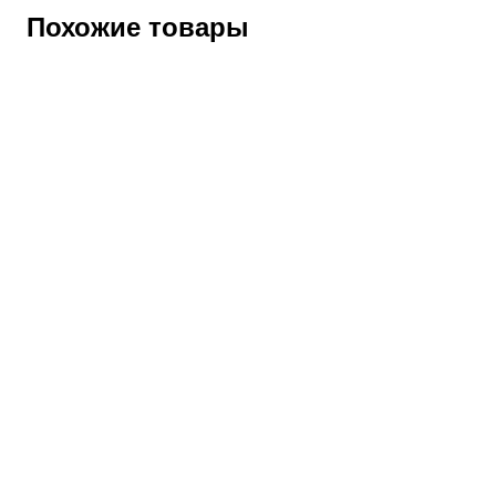
Похожие товары
Тельняшка т.синяя с белым, с начесом пл.280 г/кв.м.,
100% х/б
Артикул:
41875
Оптовая цена
650
₽
Розничная цена
790
₽