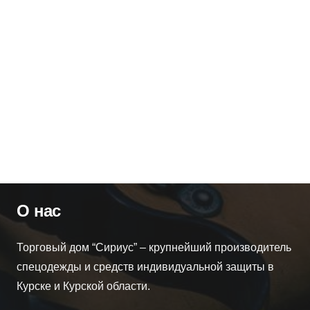
Оптовая цена
110
₽
Розничная цена
130
₽
Футболка КМФ”Цифра зеленая”плотность 160 г/кв.м.х/
б-100 % Узбекистан,р-р с S(40-42)по5XL(68-70)
Артикул:
13281
Оптовая цена
460
₽
Розничная цена
560
₽
О нас
Торговый дом “Сириус” – крупнейший производитель
спецодежды и средств индивидуальной защиты в
Курске и Курской области.