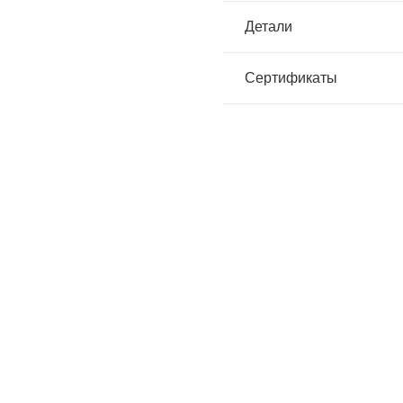
Детали
Сертификаты
 “СИРИУС-Спринтер Софт”
Костюм “СИРИУС-КАРАТ-РОСС
ненная, черная с серым
полукомбинезон темно-с
васильковым
Артикул:
123679
Артикул:
134648
Оптовая цена
0
₽
Оптовая цена
5630