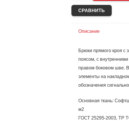
Брюки
СРАВНИТЬ
"СИРИУС-
Спейс"
софтшелл
Описание
олива
Брюки прямого кроя с 
поясом, с внутренним
правом боковом шве. 
элементы на накладном
обозначения сигнально
Основная ткань: Софтш
м2
ГОСТ 25295-2003, ТР Т