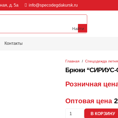
ная, д. 5а
info@specodegdakursk.ru
Найти
Контакты
Главная
/
Спецодежда летн
Брюки “СИРИУС-
Розничная цен
Оптовая цена
2
Количество
В КОРЗИНУ