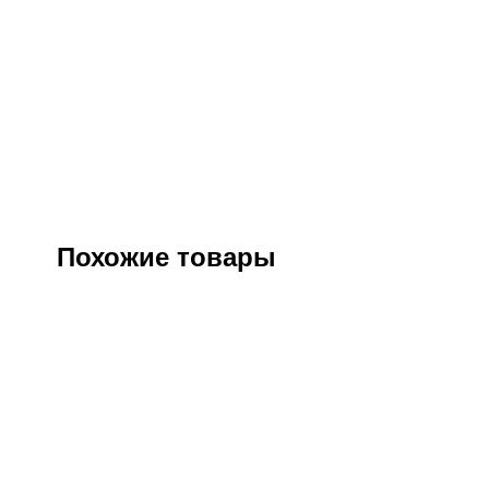
Похожие товары
Куртка “СИРИУС-Спейс” софтшелл
Куртка
олива
удли
Артикул:
125244
Оптовая цена
3480
₽