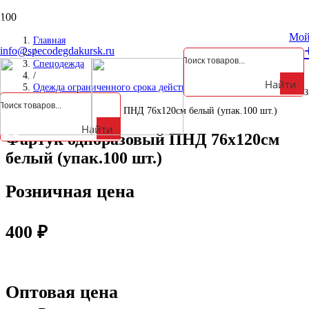
Курская обл., Октябрьский р-н, д. Анахина, ул. Зеленая, д. 5а
Мой
Главная
info@specodegdakursk.ru
/
Спецодежда
/
Найти
Одежда ограниченного срока действия
З
/
Фартук одноразовый ПНД 76х120см белый (упак.100 шт.)
Найти
Фартук одноразовый ПНД 76х120см
белый (упак.100 шт.)
Розничная цена
400
₽
Оптовая цена