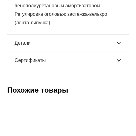
пенополиуретановым амортизатором
Регулировка оголовья: застежка-велькро
(лента-липучка).
Детали
Сертификаты
Похожие товары
Каска VENTO промышленная Энерго красная, vpro
0213
Артикул:
133293