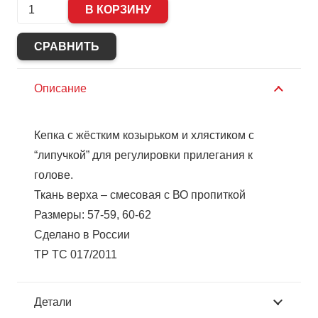
Количество
В КОРЗИНУ
Кепи
летнее
СРАВНИТЬ
тк.
Rodos
Описание
(245
гр/
Кепка с жёстким козырьком и хлястиком с
кв.м)
“липучкой” для регулировки прилегания к
олива
голове.
Ткань верха – смесовая с ВО пропиткой
Размеры: 57-59, 60-62
Сделано в России
ТР ТС 017/2011
Детали