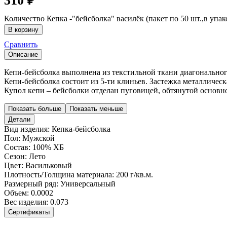
310
₽
Количество Кепка -"бейсболка" василёк (пакет по 50 шт.,в упак
В корзину
Сравнить
Описание
Кепи-бейсболка выполнена из текстильной ткани диагональног
Кепи-бейсболка состоит из 5-ти клиньев. Застежка металлическ
Купол кепи – бейсболки отделан пуговицей, обтянутой основн
Показать больше
Показать меньше
Детали
Вид изделия:
Кепка-бейсболка
Пол:
Мужской
Состав:
100% ХБ
Сезон:
Лето
Цвет:
Васильковый
Плотность/Толщина материала:
200 г/кв.м.
Размерный ряд:
Универсальный
Объем:
0.0002
Вес изделия:
0.073
Сертификаты