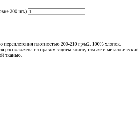
овке 200 шт.)
о переплетения плотностью 200-210 гр/м2, 100% хлопок.
ая расположена на правом заднем клине, там же и металлический
ой тканью.