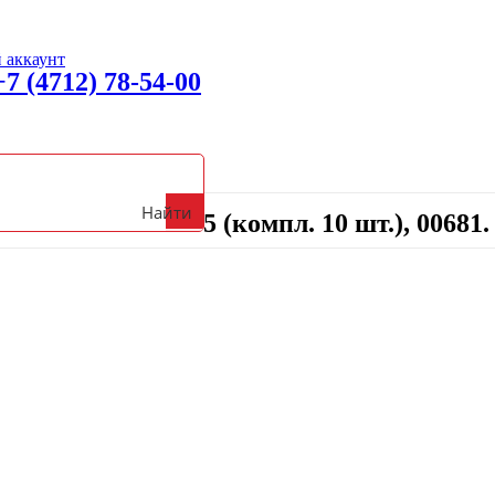
 аккаунт
+7 (4712) 78-54-00
10 шт.), 00681.
вонить с 09:00 до 18:00 (Пн-Пт)
Найти
ски РОСОМЗ R-5 (компл. 10 шт.), 00681.