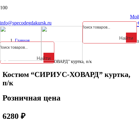
Курская обл., Октябрьский р-н, д. Анахина, ул. Зеленая, д. 5а
Мой
info@specodegdakursk.ru
Найти
Главная
З
/
Спецодежда
/
Найти
Костюм “СИРИУС-ХОВАРД” куртка, п/к
Костюм “СИРИУС-ХОВАРД” куртка,
п/к
Розничная цена
6280
₽