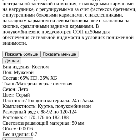
центральной застежкой на молния, с накладными карманами
на нагруднике, с регулируемыми за счет фастексов бретелями,
с внутренними боковыми карманами, с наколенниками,
накладным карманом на левом боковом шве с клапаном на
кнопке, сразличными задними карманами. В
полукомбинезоне предусмотрен СОП ш.50мм для
обеспечения сигнальной видимости в условиях пониженной
видимости.
Показать больше
Показать меньше
Детали
Вид изделия:
Костюм
Пол:
Мужской
Состав:
65% ПЭ, 35% ХБ
Ткань/Материал верха:
смесовая
Сезон:
Лето
Цвет:
Серый
Плотность/Толщина материала:
245 г/кв.м.
Комплектность:
Куртка, полукомбинезон
Размерный ряд:
с 88-92 по 120-124
Ростовка:
с 170-176 по 182-188
Световозвращающий материал:
50 мм
Объем:
0.0016
Вес изделия:
0.7