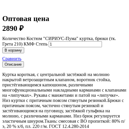
Оптовая цена
2890
₽
Количество Костюм "СИРИУС-Пума" куртка, брюки (тк.
Грета 210) КМФ Степь
В корзину
Сравнить
Описание
Куртка короткая, с центральной застёжкой на молнию
накрытой ветрозащитным клапаном, воротник стойка,
пристёгивающимся капюшоном, различными
многофункциональными накладными карманами с клапанами
на «липучках». Рукава с манжетами и патой на «липучке».
Низ куртки с притачным поясом стянутым резинкой.Брюки с
притачным поясом, частично стянутым резинкой и
застёгивающимся на пуговицу, застёжкой гульфика на
молнию, с различными карманами. Низ брюк регулируется
эластичным шнуром.Ткань: смесовая с ВО пропиткой: 80% п/
э, 20 % х/б, пл. 220 г/м. ГОСТ 12.4.280-2014