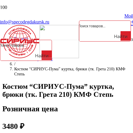
Курская обл., Октябрьский р-н, д. Анахина, ул. Зеленая, д. 5а
Мой
info@specodegdakursk.ru
Найти
Главная
З
/
Спецодежда
/
Найти
Для охоты и рыбалки
/
Костюм “СИРИУС-Пума” куртка, брюки (тк. Грета 210) КМФ
Степь
Костюм “СИРИУС-Пума” куртка,
брюки (тк. Грета 210) КМФ Степь
Розничная цена
3480
₽