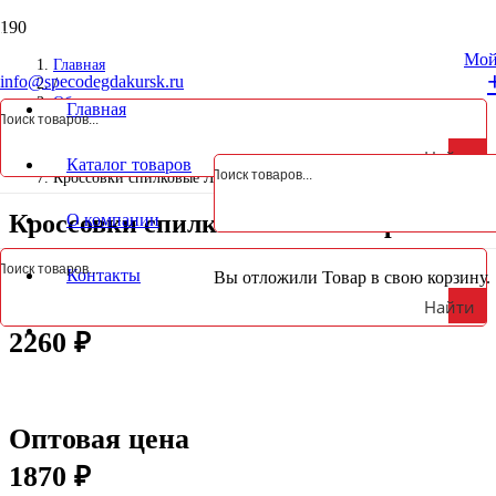
Курская обл., Октябрьский р-н, д. Анахина, ул. Зеленая, д. 5а
Мой
Главная
info@specodegdakursk.ru
/
Обувь
Главная
/
Летняя обувь
Найти
/
Каталог товаров
Кроссовки спилковые Люкс черные
З
Кроссовки спилковые Люкс черные
О компании
Розничная цена
Контакты
Вы отложили
Товар
в свою корзину.
Найти
2260
₽
Оптовая цена
1870
₽