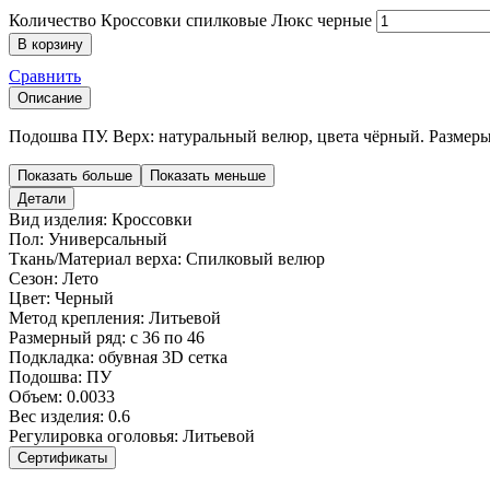
Количество Кроссовки спилковые Люкс черные
В корзину
Сравнить
Описание
Подошва ПУ. Верх: натуральный велюр, цвета чёрный. Размеры:
Показать больше
Показать меньше
Детали
Вид изделия:
Кроссовки
Пол:
Универсальный
Ткань/Материал верха:
Спилковый велюр
Сезон:
Лето
Цвет:
Черный
Метод крепления:
Литьевой
Размерный ряд:
с 36 по 46
Подкладка:
обувная 3D сетка
Подошва:
ПУ
Объем:
0.0033
Вес изделия:
0.6
Регулировка оголовья:
Литьевой
Сертификаты