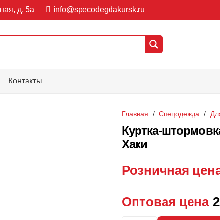
ная, д. 5а
info@specodegdakursk.ru
Контакты
Главная
/
Спецодежда
/
Дл
Куртка-штормовка
Хаки
Розничная цен
Оптовая цена
2