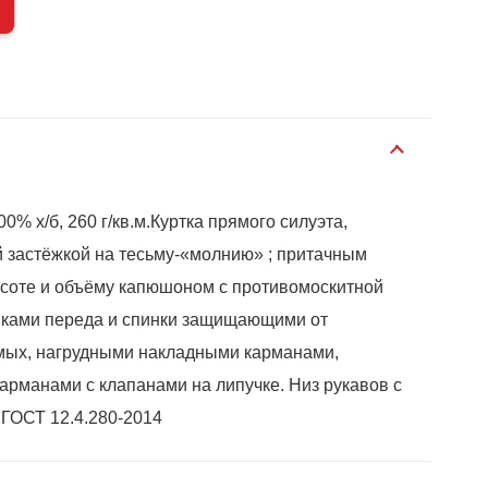
0% х/б, 260 г/кв.м.Куртка прямого силуэта,
й застёжкой на тесьму-«молнию» ; притачным
соте и объёму капюшоном с противомоскитной
нками переда и спинки защищающими от
мых, нагрудными накладными карманами,
рманами с клапанами на липучке. Низ рукавов с
 ГОСТ 12.4.280-2014