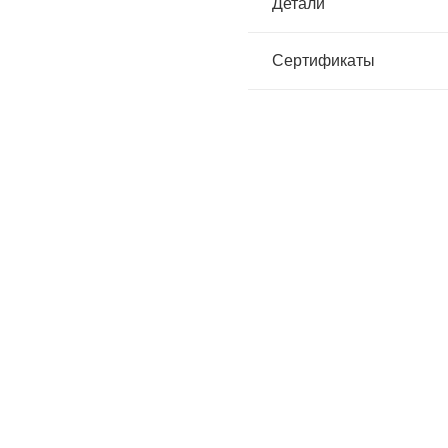
Детали
Сертификаты
СИРИУС-Горка” куртка, брюки
Костюм “СИРИУС-Горка” курт
кие размеры) (п-но палаточн.)
(гражданские размеры) (п-но 
КМФ Саванна
хаки
Артикул:
52020
Артикул:
51777
птовая цена
2740
₽
Оптовая цена
2970
зничная цена
3310
₽
Розничная цена
35