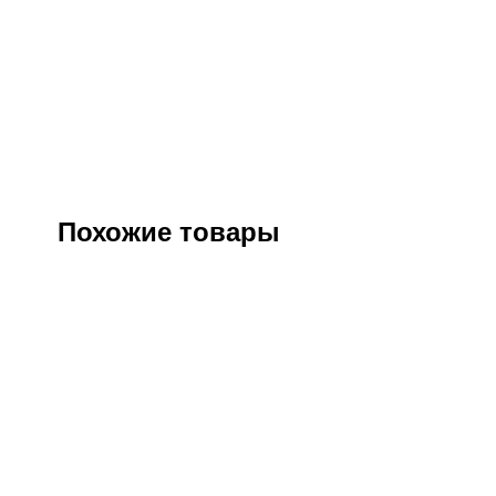
Похожие товары
Куртка флисовая темно-синяя
Костюм “
(гражданс
Артикул:
51582
Оптовая цена
1200
₽
Розничная цена
1450
₽
О
Ро