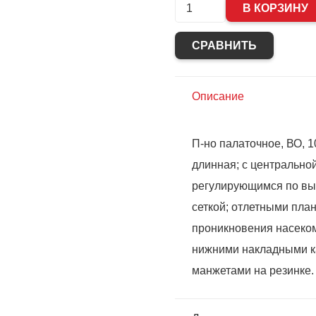
Количество
В КОРЗИНУ
Куртка-
СРАВНИТЬ
штормовка
"СИРИУС-
Гео"
Описание
(п-
но
П-но палаточное, ВО, 10
палаточн.)
длинная; с центрально
Хаки
регулирующимся по вы
сеткой; отлетными пла
проникновения насеко
нижними накладными ка
манжетами на резинке.