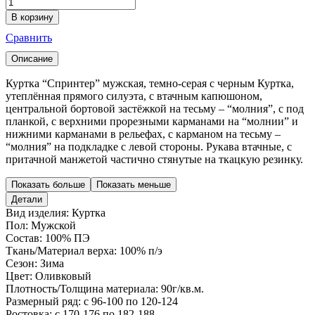
В корзину
Сравнить
Описание
Куртка “Спринтер” мужская, темно-серая с черным Куртка,
утеплённая прямого силуэта, с втачным капюшоном,
центральной бортовой застёжкой на тесьму – “молния”, с под
планкой, с верхними прорезными карманами на “молнии” и
нижними карманами в рельефах, с карманом на тесьму –
“молния” на подкладке с левой стороны. Рукава втачные, с
притачной манжетой частично стянутые на ткацкую резинку.
Показать больше
Показать меньше
Детали
Вид изделия:
Куртка
Пол:
Мужской
Состав:
100% ПЭ
Ткань/Материал верха:
100% п/э
Сезон:
Зима
Цвет:
Оливковый
Плотность/Толщина материала:
90г/кв.м.
Размерный ряд:
с 96-100 по 120-124
Ростовка:
с 170-176 по 182-188