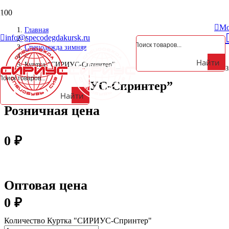
Курская обл., Октябрьский р-н, д. Анахина, ул. Зеленая, д. 5а
Мо
Главная
info@specodegdakursk.ru
/
Спецодежда зимняя
/
Найти
Куртка “СИРИУС-Спринтер”
З
Куртка “СИРИУС-Спринтер”
Найти
Розничная цена
0
₽
Оптовая цена
0
₽
Количество Куртка "СИРИУС-Спринтер"