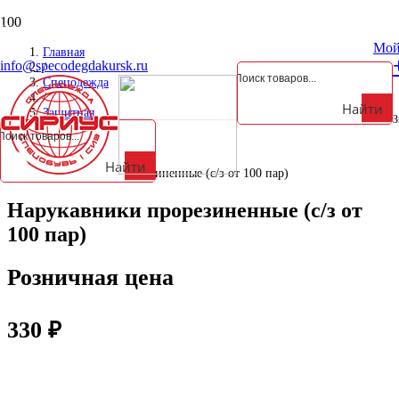
Курская обл., Октябрьский р-н, д. Анахина, ул. Зеленая, д. 5а
Мой
Главная
info@specodegdakursk.ru
/
Спецодежда
/
Найти
Защитная
З
/
Фартуки
/
Найти
Нарукавники прорезиненные (с/з от 100 пар)
Нарукавники прорезиненные (с/з от
100 пар)
Розничная цена
330
₽