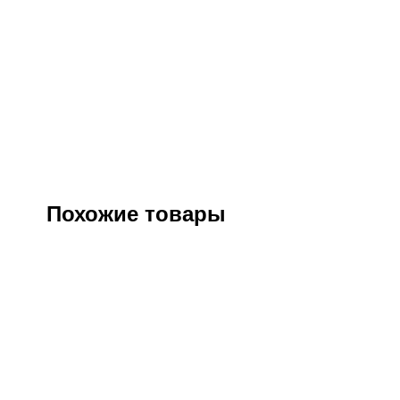
Похожие товары
Станция РОСОМЗ для очистки очков
Щито
CRYSTALI
Артикул:
134050
све
Оптовая цена
3520
₽
Розничная цена
4250
₽
О