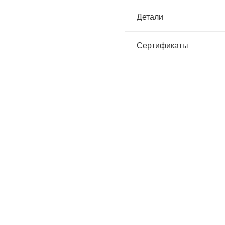
Детали
Сертификаты
к сварщика РОСОМЗ КН
Щиток РОСОМЗ КБТ ВИ
NE PROFI Favori®T с откид.
ENERGO, 04197 (х1
тофильтром, 51265 (х2)
Артикул:
39921
Артикул:
82609
Оптовая цена
4140
птовая цена
21580
₽