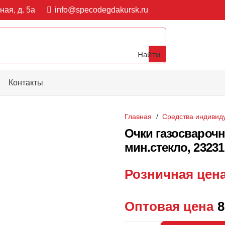
ная, д. 5а
info@specodegdakursk.ru
Найти
Контакты
Главная
/
Средства индивид
Очки газосвароч
мин.стекло, 23231 
Розничная цен
Оптовая цена
8