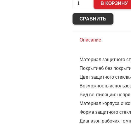
Количество
В КОРЗИНУ
Очки
СРАВНИТЬ
газосварочные
РОСОМЗ
ЗНД2
Описание
ADMIRAL
(5)
Материал защитного ст
мин.стекло,
Покрытие6 без покрыт
23231
Цвет защитного стекла-
(х16)
Возможность использов
Вид вентиляции: непр
Материал корпуса очко
Форма защитного стек
Диапазон рабочих темп