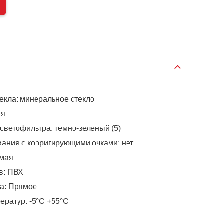
екла: минеральное стекло
ия
светофильтра: темно-зеленый (5)
ания с корригирующими очками: нет
ямая
в: ПВХ
ла: Прямое
ератур: -5°C +55°C