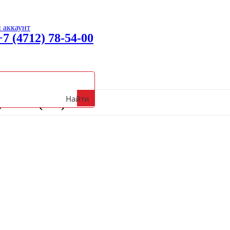
 аккаунт
+7 (4712) 78-54-00
вонить с 09:00 до 18:00 (Пн-Пт)
Найти
10353 (х70)