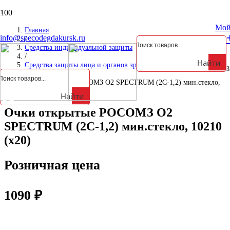
Курская обл., Октябрьский р-н, д. Анахина, ул. Зеленая, д. 5а
Мой
Главная
info@specodegdakursk.ru
/
Средства индивидуальной защиты
/
Найти
Средства защиты лица и органов зрения
З
/
Очки открытые РОСОМЗ О2 SPECTRUM (2С-1,2) мин.стекло,
10210 (х20)
Найти
Очки открытые РОСОМЗ О2
SPECTRUM (2С-1,2) мин.стекло, 10210
(х20)
Розничная цена
1090
₽