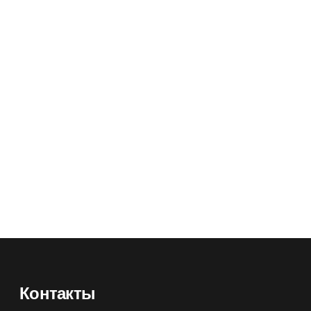
риз-3001
Фильтр комбинированный Бриз-3001
марки А3АХР3 R D
Артикул:
73860
₽
Оптовая цена
2180
₽
00
₽
Розничная цена
2630
₽
Контакты