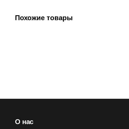
Похожие товары
Фильтр комбинированный Бриз-3001
Патрон д
марки К3Р3 R D
противога
Артикул:
56611
Оптовая цена
2100
₽
О
Розничная цена
2540
₽
Ро
О нас