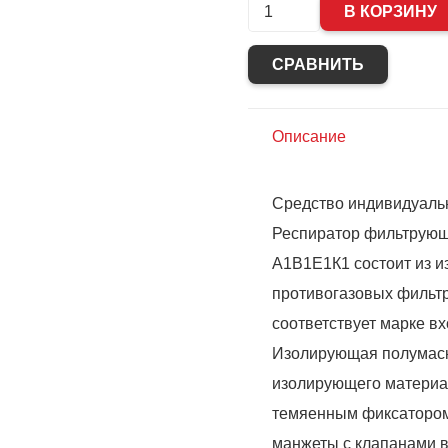
Количество
В КОРЗИНУ
Полумаска
СРАВНИТЬ
Бриз-2201
(РПГ)
противогазовая
Описание
с
фильтром
Средство индивидуаль
А1В1Е1К1
Респиратор фильтрующи
(х40)
А1В1Е1К1 состоит из 
противогазовых фильтр
соответствует марке в
Изолирующая полумаск
изолирующего материа
темяенным фиксатором
манжеты с клапанами в