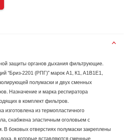
ной защиты органов дыхания фильтрующие.
й “Бриз-2201 (РПГ)” марок А1, К1, А1В1Е1,
изолирующей полумаски и двух сменных
ов. Назначение и марка респиратора
ходящих в комплект фильтров.
а изготовлена из термопластичного
ла, снабжена эластичным оголовьем с
. В боковых отверстиях полумаски закреплены
доха, в которые вставляются сменные