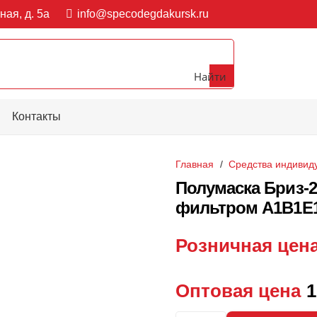
ная, д. 5а
info@specodegdakursk.ru
Найти
Контакты
Главная
/
Средства индивид
Полумаска Бриз-2
фильтром А1В1Е1
Розничная цен
Оптовая цена
1