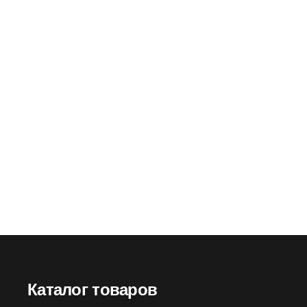
ополнительный Бриз ДПГ-3 к
Фильтр комбинированный Б
зам ГП-7 1-е исполнение (без
марки К2Р3 R D
гофротрубки)
Артикул:
66126
Артикул:
61199
Оптовая цена
1080
птовая цена
1230
₽
Розничная цена
13
зничная цена
1480
₽
Каталог товаров