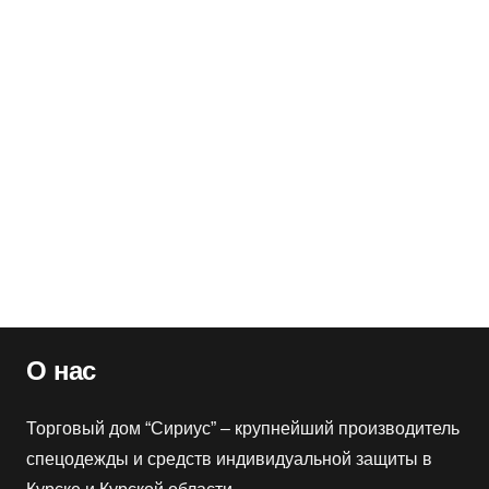
Артикул:
132290
Оптовая цена
1190
₽
Розничная цена
1440
₽
Строп Арег+Кс регулируемый из ленты с 1 монт. и 1
соед. кар. (n)
Артикул:
132277
Оптовая цена
720
₽
Розничная цена
870
₽
О нас
Торговый дом “Сириус” – крупнейший производитель
спецодежды и средств индивидуальной защиты в