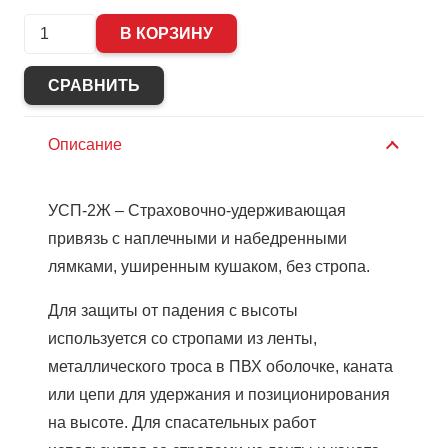
Количество
В КОРЗИНУ
Привязь
страховочная
СРАВНИТЬ
УСП
2
Описание
Ж
ук
УСП-2Ж – Страховочно-удерживающая
(уширенный
привязь с наплечными и набедренными
кушак)
лямками, уширенным кушаком, без стропа.
(n)
Для защиты от падения с высоты
используется со стропами из ленты,
металлического троса в ПВХ оболочке, каната
или цепи для удержания и позиционирования
на высоте. Для спасательных работ