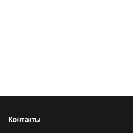
 манжетой,
Сапоги войлочные Мороз
Артикул:
134170
Оптовая цена
4120
₽
Розничная цена
4970
₽
₽
Контакты