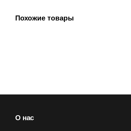
Похожие товары
Бахилы мужские “Сервал” из ЭВА (Б-15)
Сапоги из
Артикул:
134719
Оптовая цена
2450
₽
О
Розничная цена
2960
₽
Ро
О нас