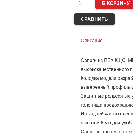
Количество
В КОРЗИНУ
Сапоги
СРАВНИТЬ
Nordman
15S
ПВХ
Описание
КЩС
МБС,
Сапоги из ПВХ КЩС, МБ
оливковый-
высококачественного п
песочный-
Колодка модели разраб
черный,
выверенный профиль с
высота
Защитные рельефные у
39см
голенища предохраняют
(5-
На задней части голен
635-
высотой 6 мм для удобс
G06)
Сапог выполнен по тех