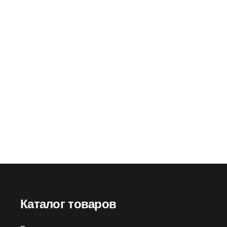
 ЭВА утепленные с манжетой,
Сапоги из ЭВА утепленные с
К80, Щ50
с ПКП, МБС КЩС
Артикул:
134373
Артикул:
134363
птовая цена
2360
₽
Оптовая цена
0
₽
зничная цена
2850
₽
Розничная цена
0
Каталог товаров