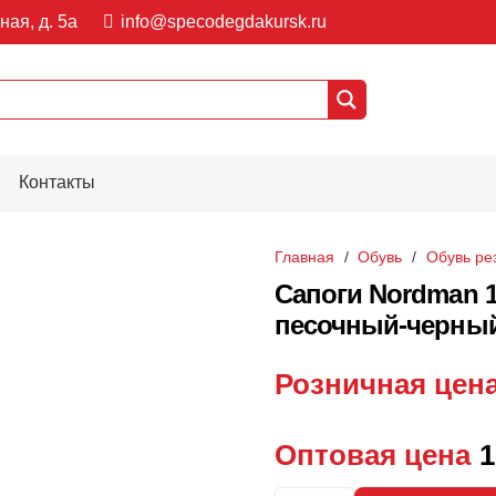
ная, д. 5а
info@specodegdakursk.ru
Контакты
Главная
/
Обувь
/
Обувь ре
Сапоги Nordman 
песочный-черный,
Розничная цен
Оптовая цена
1