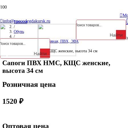
Курская обл., Октябрьский р-н, д. Анахина, ул. Зеленая, д. 5а
Мо
info@specodegdakursk.ru
Главная
/
Обувь
Найти
/
З
Обувь резиновая, валяная, ПВХ, ЭВА
/
Сапоги ПВХ НМС, КЩС женские, высота 34 см
Найти
Сапоги ПВХ НМС, КЩС женские,
высота 34 см
Розничная цена
1520
₽
Оптовая цена