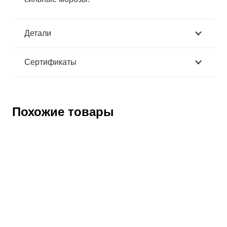
Детали
Сертификаты
Похожие товары
Бахилы мужские “Сервал” из ЭВА (Б-15)
Артикул:
134719
Оптовая цена
2450
₽
Розничная цена
2960
₽