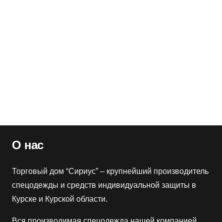
Розничная цена
4990
₽
Комплект покровных стёкол Ампаро 110х90 (комп.10
шт.), 210000
Артикул:
114150
Оптовая цена
620
₽
Розничная цена
750
₽
О нас
Торговый дом “Сириус” – крупнейший производитель
спецодежды и средств индивидуальной защиты в
Курске и Курской области.
Вся производимая спецодежда нашей компанией