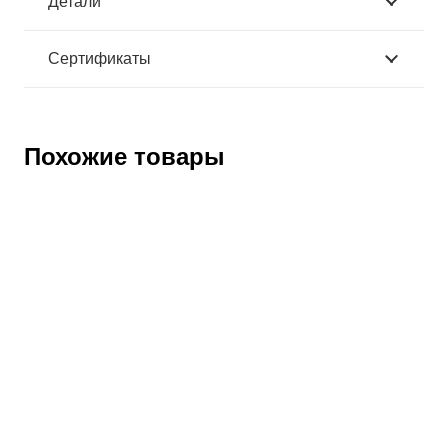
Детали
Сертификаты
Похожие товары
Станция РОСОМЗ для очистки очков
Артикул:
134050
Оптовая цена
3520
₽
Розничная цена
4250
₽
Щиток сварщика РОСОМЗ КН CRYSTALINE PROFI
Favori®T с откид. светофильтром, 51265 (х2)