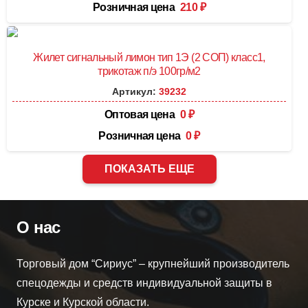
Розничная цена
210
₽
Жилет сигнальный лимон тип 1Э (2 СОП) класс1,
трикотаж п/э 100гр/м2
Артикул:
39232
Оптовая цена
0
₽
Розничная цена
0
₽
ПОКАЗАТЬ ЕЩЕ
О нас
Торговый дом “Сириус” – крупнейший производитель
спецодежды и средств индивидуальной защиты в
Курске и Курской области.