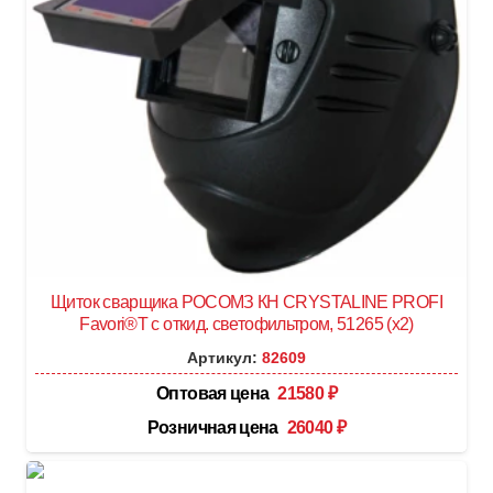
Щиток сварщика РОСОМЗ КН CRYSTALINE PROFI
Favori®T с откид. светофильтром, 51265 (х2)
Артикул:
82609
Оптовая цена
21580
₽
Розничная цена
26040
₽