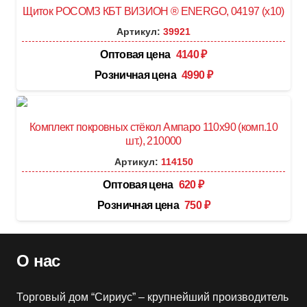
Щиток РОСОМЗ КБТ ВИЗИОН ® ENERGO, 04197 (х10)
Артикул:
39921
Оптовая цена
4140
₽
Розничная цена
4990
₽
Комплект покровных стёкол Ампаро 110х90 (комп.10
шт.), 210000
Артикул:
114150
Оптовая цена
620
₽
Розничная цена
750
₽
О нас
Торговый дом “Сириус” – крупнейший производитель