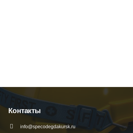
-ТПУ
Полуботинки “SAVEL-Профи/к” ПУ-ТПУ
Артикул:
50913
₽
Оптовая цена
1520
₽
10
₽
Розничная цена
1840
₽
Контакты
info@specodegdakursk.ru