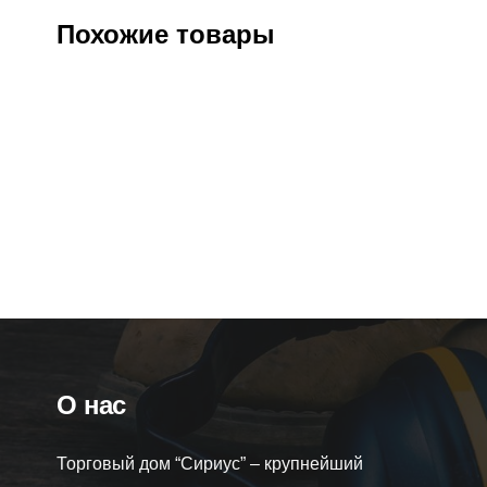
Похожие товары
Тапочки-туфли рабочие (искусственная
Ботинки “
кожа, ПВХ)
и м
Артикул:
133052
Оптовая цена
810
₽
О
Розничная цена
980
₽
Ро
О нас
Торговый дом “Сириус” – крупнейший