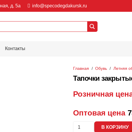
ная, д. 5а
info@specodegdakursk.ru
Контакты
Главная
/
Обувь
/
Летняя о
Тапочки закрытые
Розничная цен
Оптовая цена
7
Количество
В КОРЗИНУ