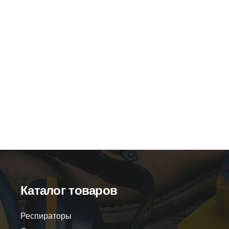
Профи/к” с металлоподноском
Ботинки “Профи/к” ПУ
еталлостелькой ПУ-ТПУ
Артикул:
51794
Артикул:
51795
Оптовая цена
1580
птовая цена
1740
₽
Розничная цена
19
зничная цена
2100
₽
Каталог товаров
Респираторы