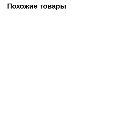
Похожие товары
Бахилы мужские “Сервал” из ЭВА (Б-15)
Артикул:
134719
Оптовая цена
2450
₽
Розничная цена
2960
₽
Сапоги из ЭВА утепленные с манжетой, К80, Щ50
Артикул:
134373
Оптовая цена
2360
₽
Розничная цена
2850
₽
Сапоги из ЭВА утепленные с манжетой, с ПКП, МБС