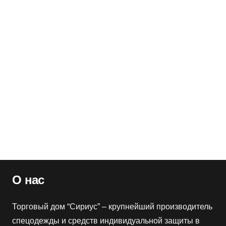
КЩС
Артикул:
134363
Оптовая цена
0
₽
Розничная цена
0
₽
Сапоги войлочные Мороз
Артикул:
134170
Оптовая цена
4120
₽
Розничная цена
4970
₽
О нас
Торговый дом “Сириус” – крупнейший производитель
спецодежды и средств индивидуальной защиты в