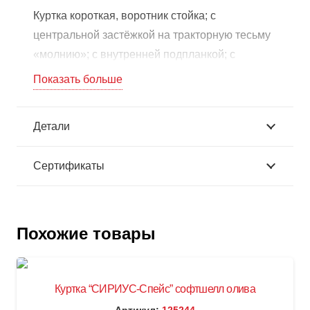
Куртка короткая, воротник стойка; с
центральной застёжкой на тракторную тесьму
«молнию»; с внутренней подпланкой; с
верхним прорезным карманом на тесьму
Показать больше
«молнию» на левой полочке, и с верхним
накладным полуобъёмным карманом с
Детали
фигурным клапаном застегивающийся на
потайную липучку на правой полочке; с
Сертификаты
нижними прорезными карманами «листочки»,
притачной обтачкой низа куртки и манжетами,
манжеты частично стянуты резинкой. В куртку
предусмотрен СВ кант для обозначения
Похожие товары
сигнальной видимости. ГОСТ 12.4.280-2014
арт.03771 Брюки “СИРИУС-Престиж” черный
Куртка “СИРИУС-Спейс” софтшелл олива
Брюки прямые, на притачном поясе, с
Артикул:
125244