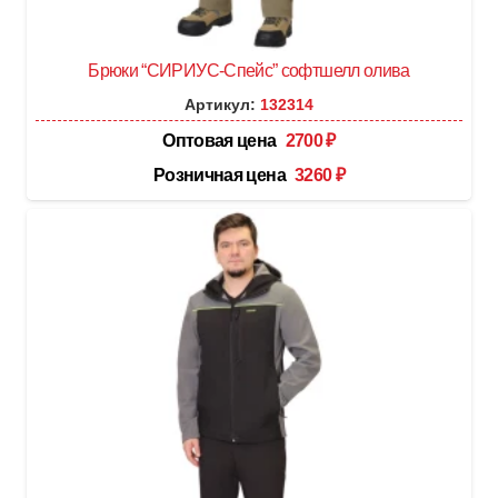
Брюки “СИРИУС-Спейс” софтшелл олива
Артикул:
132314
Оптовая цена
2700
₽
Розничная цена
3260
₽