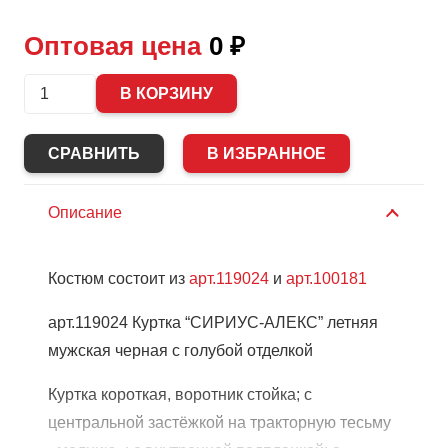
Оптовая цена
0
₽
Количество
В КОРЗИНУ
Костюм
"СИРИУС-
СРАВНИТЬ
В ИЗБРАННОЕ
АЛЕКС"
куртка,
Описание
п/
к
Костюм состоит из
арт.119024
и
арт.100181
арт.119024 Куртка “СИРИУС-АЛЕКС” летняя
мужская черная с голубой отделкой
Куртка короткая, воротник стойка; с
центральной застёжкой на тракторную тесьму