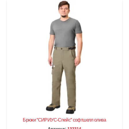
Брюки “СИРИУС-Спейс” софтшелл олива
Артикул:
132314