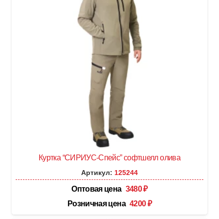
многофункциональными карманами, с
застежкой в правом боковом шве на пуговицы,
с наколенниками, с бретелями регулируемыми
эластичной тесьмой и фастексами, с
эластичной тесьмой по линии талии, на
передних половинках в рельеф вшивается СВ
кант.
Куртка “СИРИУС-Спейс” софтшелл олива
Артикул:
125244
Оптовая цена
3480
₽
Розничная цена
4200
₽