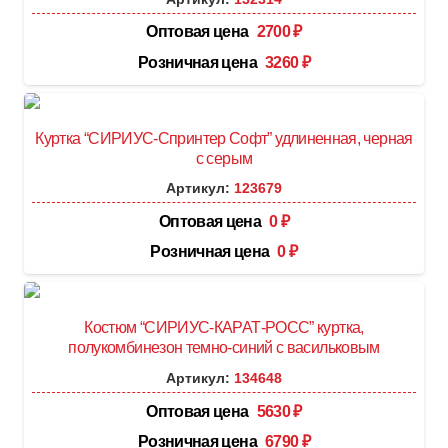
Оптовая цена
2700
₽
Розничная цена
3260
₽
Куртка “СИРИУС-Спринтер Софт” удлиненная, черная
с серым
Артикул:
123679
Оптовая цена
0
₽
Розничная цена
0
₽
Костюм “СИРИУС-КАРАТ-РОСС” куртка,
полукомбинезон темно-синий с васильковым
Артикул:
134648
Оптовая цена
5630
₽
Розничная цена
6790
₽