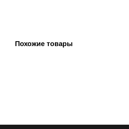
Похожие товары
Куртка “СИРИУС-Спейс” софтшелл
Брюки 
олива
Артикул:
125244
Оптовая цена
3480
₽
О
Розничная цена
4200
₽
Ро