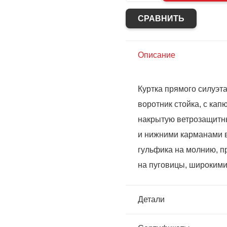
Костюм
СРАВНИТЬ
"СИРИУС-
Ховард"
куртка,
Описание
брюки
Куртка прямого силуэта
воротник стойка, с ка
накрытую ветрозащитн
и нижними карманами в
гульфика на молнию, 
на пуговицы, широким
Детали