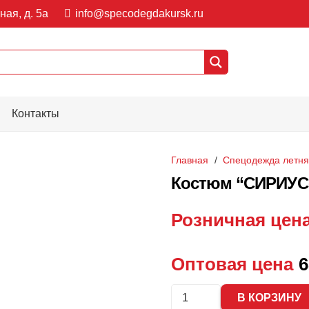
ная, д. 5а
info@specodegdakursk.ru
Контакты
Главная
/
Спецодежда летн
Костюм “СИРИУС-
Розничная цен
Оптовая цена
6
Количество
В КОРЗИНУ