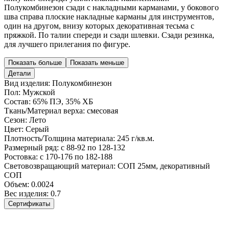
Полукомбинезон сзади с накладными карманами, у бокового
шва справа плоские накладные карманы для инструментов,
один на другом, внизу которых декоративная тесьма с
пряжкой. По талии спереди и сзади шлевки. Сзади резинка,
для лучшего прилегания по фигуре.
Показать больше
Показать меньше
Детали
Вид изделия:
Полукомбинезон
Пол:
Мужской
Состав:
65% ПЭ, 35% ХБ
Ткань/Материал верха:
смесовая
Сезон:
Лето
Цвет:
Серый
Плотность/Толщина материала:
245 г/кв.м.
Размерный ряд:
с 88-92 по 128-132
Ростовка:
с 170-176 по 182-188
Световозвращающий материал:
СОП 25мм, декоративный
СОП
Объем:
0.0024
Вес изделия:
0.7
Сертификаты