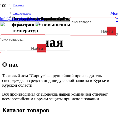
Главная
Курская обл., Октябрьский р-н, д. Анахина, ул. Зеленая, д. 5а
/
Мой
Спецодежда
/
Для горнодобывающей
Для металлургической
Для нефтегазодобывающей
От вредных биологических
От кислот и щелочей
Фартуки
info@specodegdakursk.ru
Защитная
отрасли
отрасли и от повышенных
отрасли
факторов
температур
Найти
З
Защитная
Найти
О нас
Торговый дом “Сириус” – крупнейший производитель
спецодежды и средств индивидуальной защиты в Курске и
Курской области.
Вся производимая спецодежда нашей компанией отвечает
всем российским нормам защиты при использовании.
Каталог товаров