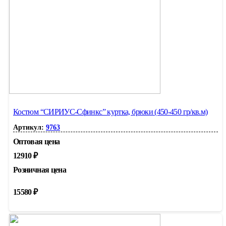
Костюм “СИРИУС-Сфинкс” куртка, брюки (450-450 гр/кв.м)
Артикул:
9763
Оптовая цена
12910
₽
Розничная цена
15580
₽