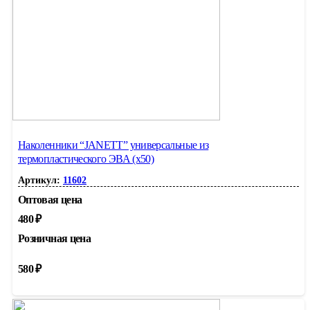
Наколенники “JANETT” универсальные из
термопластического ЭВА (х50)
Артикул:
11602
Оптовая цена
480
₽
Розничная цена
580
₽