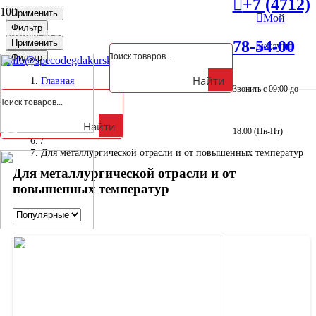
+7 (4712)
Курская обл., Октябрьский р-н, д. Анахина, ул.
Применить
Мой
Фильтр
Зеленая, д. 5а
Применить
78-54-00
аккаунт
Фильтр
info@specodegdakursk.ru
Найти
Главная
Звонить с 09:00 до
/
Спецодежда
/
Найти
Защитная
18:00 (Пн-Пт)
/
Для металлургической отрасли и от повышенных температур
Для металлургической отрасли и от
повышенных температур