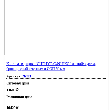
Костюм сварщика “СИРИУС-СФИНКС” летний: куртка,
брюки, серый с черным и СОП 50 мм
Артикул:
26993
Оптовая цена
13600
₽
Розничная цена
16420
₽