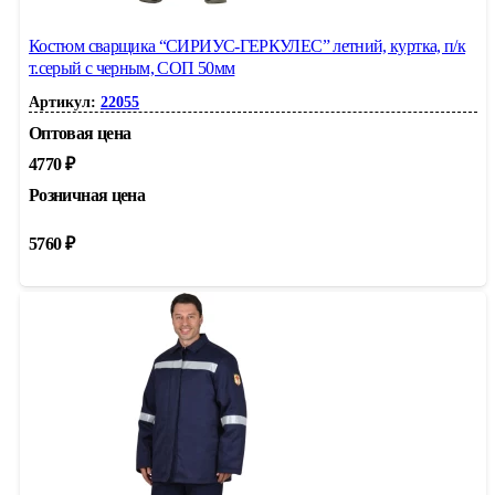
Костюм сварщика “СИРИУС-ГЕРКУЛЕС” летний, куртка, п/к
т.серый с черным, СОП 50мм
Артикул:
22055
Оптовая цена
4770
₽
Розничная цена
5760
₽