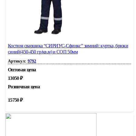
Костюм сварщика “СИРИУС-Сфинкс” зимний: куртка, брюки
синий(450-450 гр/кв.м) и СОП 50мм
Артикул:
9792
Оптовая цена
13050
₽
Розничная цена
15750
₽