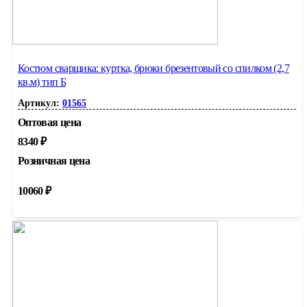
Костюм сварщика: куртка, брюки брезентовый со спилком (2,7
кв.м) тип Б
Артикул:
01565
Оптовая цена
8340
₽
Розничная цена
10060
₽