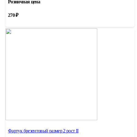
Розничная цена
270
₽
Фартук брезентовый размер 2 рост II