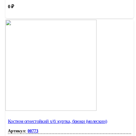
0
₽
Костюм огнестойкий х/б: куртка, брюки (молескин)
Артикул:
00773