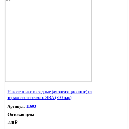
Наколенники вкладные (амортизационные) из
термопластического ЭВА (х90 пар)
Артикул:
11603
Оптовая цена
220
₽